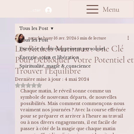
Menu
Se connecter
Tous les Post
natacha bony
16 avr. 2024
5 min de lecture
Tous les Post
Les Rituels Matinaux : Une Clé
Exercice de développement personnel
Pour Débloquer Votre Potentiel et
Énergie, soins et libération
Spiritualité, magie & conscience
Trouver l'Équilibre
Dernière mise à jour :
4 mai 2024
Noté NaN étoiles sur 5.
Chaque matin, le réveil sonne comme un 
symbole de nouveaux départs, de nouvelles 
possibilités. Mais comment commençons-nous 
vraiment nos journées ? Avec la course effrénée 
pour se préparer et arriver à l'heure au travail 
ou à nos divers engagements, il est facile de 
passer à côté de la magie que chaque matin 