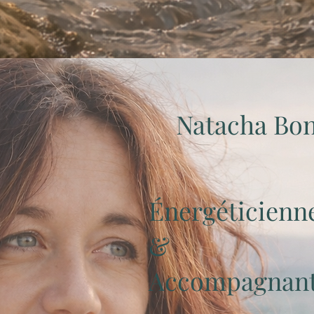
Natacha Bo
Énergéticienn
&
Accompagnante