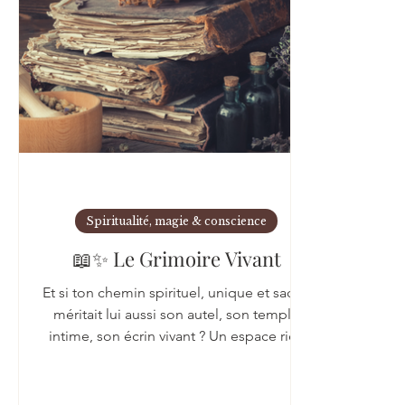
Spiritualité, magie & conscience
📖✨ Le Grimoire Vivant
Et si ton chemin spirituel, unique et sacré,
méritait lui aussi son autel, son temple
intime, son écrin vivant ? Un espace rien
qu’à toi, où chaque mot poserait une
vibration, chaque page deviendrait un
seuil, et chaque geste d’écriture, une