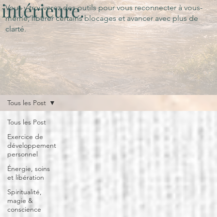
intérieure.
Vous y trouverez des outils pour vous reconnecter à vous-
même, libérer certains blocages et avancer avec plus de
clarté.
Tous les Post
Tous les Post
Exercice de
développement
personnel
Énergie, soins
et libération
Spiritualité,
magie &
conscience