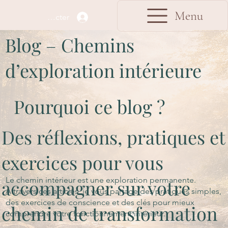
Menu
Se connecter
Blog – Chemins
d’exploration intérieure
Pourquoi ce blog ?
Des réflexions, pratiques et
exercices pour vous
Le chemin intérieur est une exploration permanente.
accompagner sur votre
À travers ces articles, je vous partage des pratiques simples,
des exercices de conscience et des clés pour mieux
chemin de transformation
comprendre votre fonctionnement intérieur.