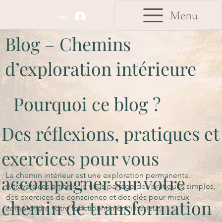
Menu
Se connecter
Blog – Chemins
d’exploration intérieure
Pourquoi ce blog ?
Des réflexions, pratiques et
exercices pour vous
Le chemin intérieur est une exploration permanente.
accompagner sur votre
À travers ces articles, je vous partage des pratiques simples,
des exercices de conscience et des clés pour mieux
chemin de transformation
comprendre votre fonctionnement intérieur.