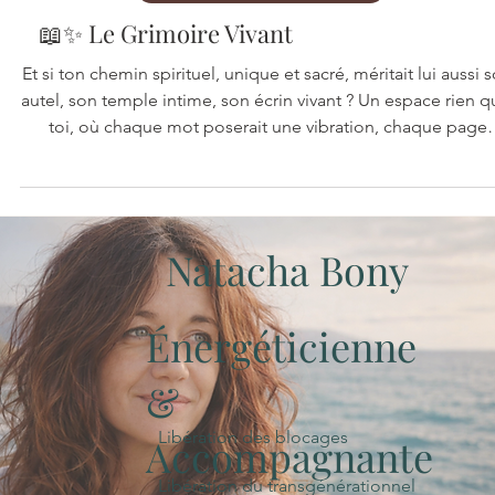
Spiritualité, magie & conscience
📖✨ Le Grimoire Vivant
Et si ton chemin spirituel, unique et sacré, méritait lui aussi 
autel, son temple intime, son écrin vivant ? Un espace rien qu’à
toi, où chaque mot poserait une vibration, chaque page
deviendrait un seuil, et chaque geste d’écriture, une prièr
silencieuse.
Natacha Bony
Énergéticienne
&
Libération des blocages