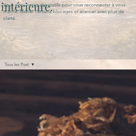
intérieure.
Vous y trouverez des outils pour vous reconnecter à vous-
même, libérer certains blocages et avancer avec plus de
clarté.
Tous les Post
Tous les Post
Exercice de
développement
personnel
Énergie, soins
et libération
Spiritualité,
magie &
conscience