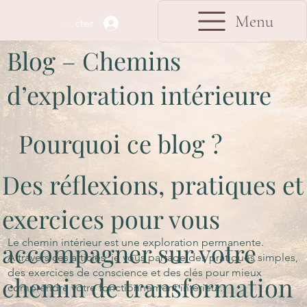
Menu
Se connecter
Blog – Chemins
d’exploration intérieure
Pourquoi ce blog ?
Des réflexions, pratiques et
exercices pour vous
Le chemin intérieur est une exploration permanente.
accompagner sur votre
À travers ces articles, je vous partage des pratiques simples,
des exercices de conscience et des clés pour mieux
chemin de transformation
comprendre votre fonctionnement intérieur.