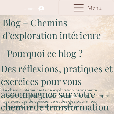
Menu
Se connecter
Blog – Chemins
d’exploration intérieure
Pourquoi ce blog ?
Des réflexions, pratiques et
exercices pour vous
Le chemin intérieur est une exploration permanente.
accompagner sur votre
À travers ces articles, je vous partage des pratiques simples,
des exercices de conscience et des clés pour mieux
chemin de transformation
comprendre votre fonctionnement intérieur.