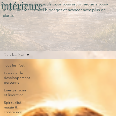
intérieure.
Vous y trouverez des outils pour vous reconnecter à vous-
même, libérer certains blocages et avancer avec plus de
clarté.
Tous les Post
Tous les Post
Exercice de
développement
personnel
Énergie, soins
et libération
Spiritualité,
magie &
conscience