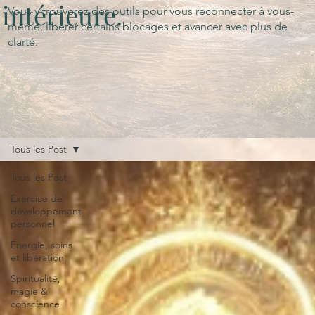
intérieure.
Vous y trouverez des outils pour vous reconnecter à vous-
même, libérer certains blocages et avancer avec plus de
clarté.
Tous les Post
Tous les Post
Exercice de
développement
personnel
Énergie, soins
et libération
Spiritualité,
magie &
conscience