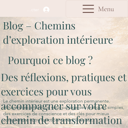
Menu
Se connecter
Blog – Chemins
d’exploration intérieure
Pourquoi ce blog ?
Des réflexions, pratiques et
exercices pour vous
Le chemin intérieur est une exploration permanente.
accompagner sur votre
À travers ces articles, je vous partage des pratiques simples,
des exercices de conscience et des clés pour mieux
chemin de transformation
comprendre votre fonctionnement intérieur.