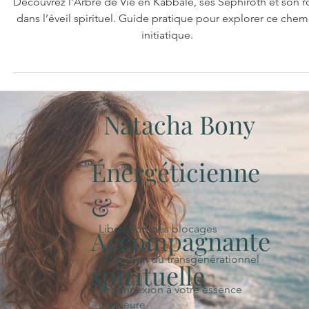
Chemin Initiatique
Découvrez l’Arbre de Vie en Kabbale, ses Séphiroth et son r
dans l’éveil spirituel. Guide pratique pour explorer ce chem
initiatique.
Natacha Bony
Énergéticienne
&
Libération des blocages
Accompagnante
Libération du transgénérationnel
spirituelle