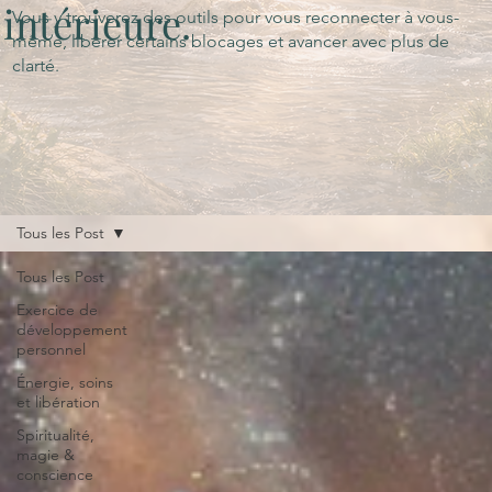
intérieure.
Vous y trouverez des outils pour vous reconnecter à vous-
même, libérer certains blocages et avancer avec plus de
clarté.
Tous les Post
Tous les Post
Exercice de
développement
personnel
Énergie, soins
et libération
Spiritualité,
magie &
conscience