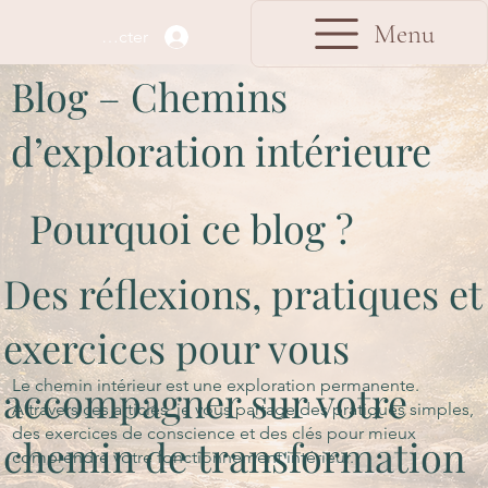
Menu
Se connecter
Blog – Chemins
d’exploration intérieure
Pourquoi ce blog ?
Des réflexions, pratiques et
exercices pour vous
Le chemin intérieur est une exploration permanente.
accompagner sur votre
À travers ces articles, je vous partage des pratiques simples,
des exercices de conscience et des clés pour mieux
chemin de transformation
comprendre votre fonctionnement intérieur.