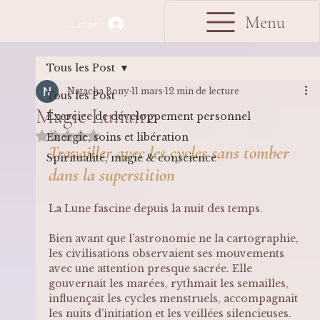
Menu
Se connecter
Tous les Post
Natacha Bony
11 mars
12 min de lecture
Tous les Post
Magie Lunaire
Exercice de développement personnel
Noté NaN étoiles sur 5.
Énergie, soins et libération
Travailler avec les cycles sans tomber 
Spiritualité, magie & conscience
dans la superstition
La Lune fascine depuis la nuit des temps.
Bien avant que l’astronomie ne la cartographie, 
les civilisations observaient ses mouvements 
avec une attention presque sacrée. Elle 
gouvernait les marées, rythmait les semailles, 
influençait les cycles menstruels, accompagnait 
les nuits d’initiation et les veillées silencieuses.