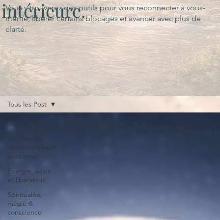
intérieure.
Vous y trouverez des outils pour vous reconnecter à vous-
même, libérer certains blocages et avancer avec plus de
clarté.
Tous les Post
Tous les Post
Exercice de
développement
personnel
Énergie, soins
et libération
Spiritualité,
magie &
conscience