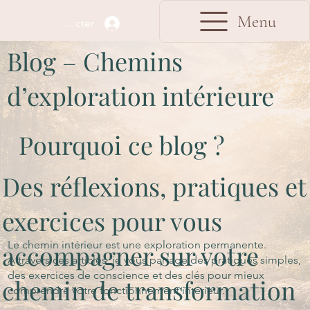
Menu
Se connecter
Blog – Chemins
d’exploration intérieure
Pourquoi ce blog ?
Des réflexions, pratiques et
exercices pour vous
Le chemin intérieur est une exploration permanente.
accompagner sur votre
À travers ces articles, je vous partage des pratiques simples,
des exercices de conscience et des clés pour mieux
chemin de transformation
comprendre votre fonctionnement intérieur.